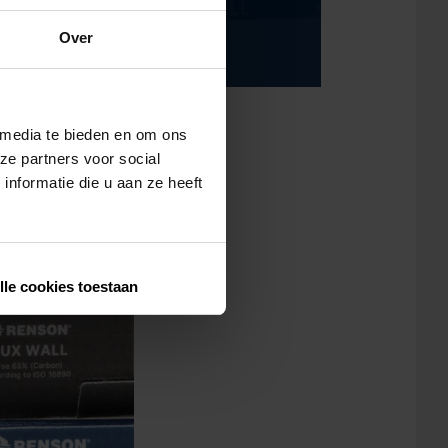
Flux wall kit: filter
Over
Urban Protection
 media te bieden en om ons
ze partners voor social
nformatie die u aan ze heeft
lle cookies toestaan