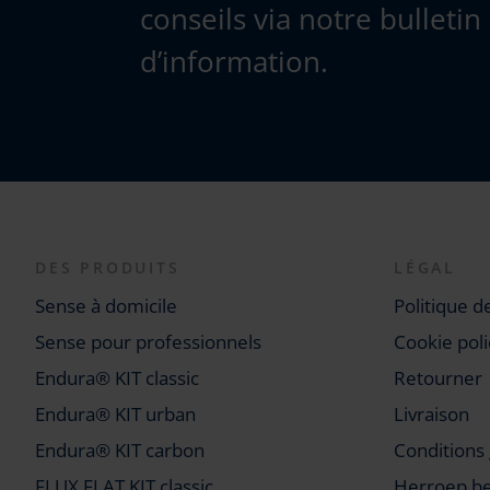
conseils via notre bulletin
d’information.
DES PRODUITS
LÉGAL
Sense à domicile
Politique d
Sense pour professionnels
Cookie poli
Endura® KIT classic
Retourner
Endura® KIT urban
Livraison
Endura® KIT carbon
Conditions
FLUX FLAT KIT classic
Herroep be