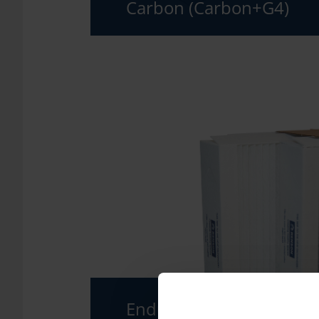
Carbon (Carbon+G4)
Endura® Delta KIT: