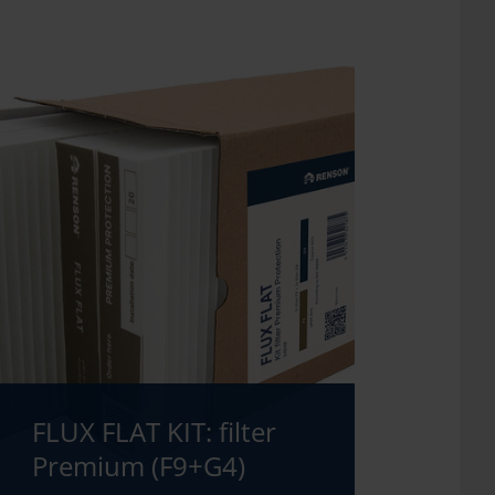
FLUX FLAT KIT: filter
Premium (F9+G4)