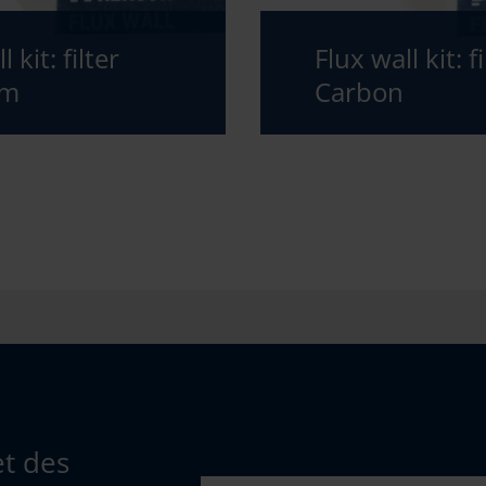
 kit: filter
Flux wall kit: fi
um
Carbon
et des