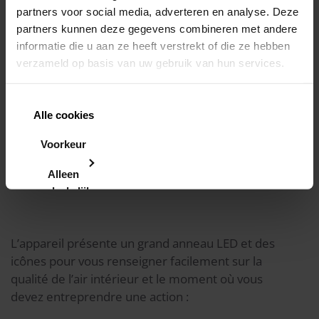
partners voor social media, adverteren en analyse. Deze
partners kunnen deze gegevens combineren met andere
informatie die u aan ze heeft verstrekt of die ze hebben
verzameld op basis van uw gebruik van hun services.
Alle cookies
toestaan
Voorkeur
Comment fonctionne Sense
instellen
pour professionnels ?
Alleen
noodzakelijke
L’appareil présente un grand anneau LED et des
icônes pour vous renseigner facilement sur la
qualité de l’air intérieur et le moment où vous
devez entreprendre une action :