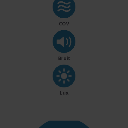
COV
Bruit
Lux