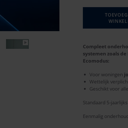
TOEVOEG
WINKE
Compleet onderhoud
systemen zoals de 
Ecomodus:
Voor woningen
j
Wettelijk verplic
Geschikt voor a
Standaard 5-jaarlij
Eenmalig onderhoud i