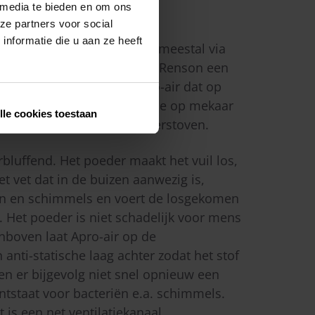
 media te bieden en om ons
ze partners voor social
nformatie die u aan ze heeft
t de klassieke reiniging die meestal via
wordt uitgevoerd, hanteert Renson een
 ontwikkeld poeder nl. Apro-air dat op
manier en met verschillende op mekaar
lle cookies toestaan
ven in de kanalen wordt verstoven.
erbluffend. Het poeder maakt het vuil los,
et vet dat in de buizen aanwezig is,
iën en schimmels en voert de losgekomen
 Het poeder is niet schadelijk voor mens
nboven laat Apro-air op de
nti-statische laag achter zodat het stof
 en er bijgevolg niet snel opnieuw een
staat voor bacteriën e.a. schimmels.
t is een net ventilatiekanaal.