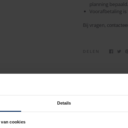
planning bepaald
Voorafbetaling is 
Bij vragen, c
ontacte
DELEN
Details
Revolution
 van cookies