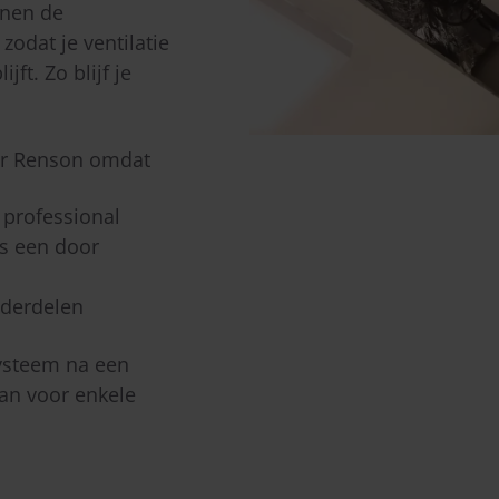
enen de
zodat je ventilatie
jft. Zo blijf je
or Renson omdat
 professional
ns een door
nderdelen
esysteem na een
an voor enkele