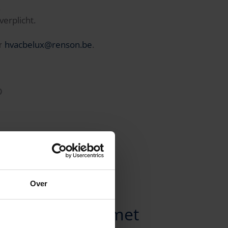
.
verplicht.
hvacbelux@renson.be
.
er
Over
aire Reiniging met