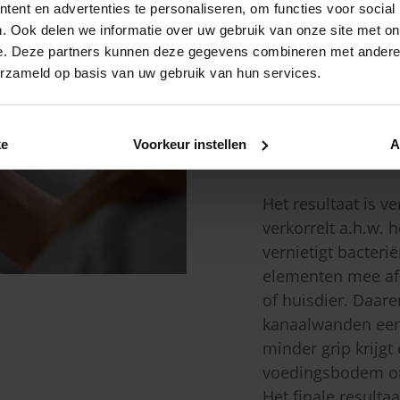
Apro-Air
ent en advertenties te personaliseren, om functies voor social
. Ook delen we informatie over uw gebruik van onze site met on
e. Deze partners kunnen deze gegevens combineren met andere i
In tegenstelling to
erzameld op basis van uw gebruik van hun services.
borstel systemen 
specifiek hiervoor
een “wervelende” 
ke
Voorkeur instellen
A
volgende schokgol
Het resultaat is v
verkorrelt a.h.w. h
vernietigt bacter
elementen mee af.
of huisdier. Daare
kanaalwanden een a
minder grip krijgt
voedingsbodem ont
Het finale resultaa