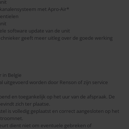
nit
 kanalensysteem met Apro-Air*
ventielen
nit
ele software update van de unit
hnieker geeft meer uitleg over de goede werking
 in Belgïe
l uitgevoerd worden door Renson of zijn service
pend en toegankelijk op het uur van de afspraak. De
vindt zich ter plaatse.
stel is volledig geplaatst en correct aangesloten op het
 stroomnet.
rt dient niet om eventuele gebreken of