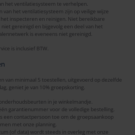
het ventilatiesysteem te verhelpen.
van het ventilatiesysteem zijn op veilige wijze
 het inspecteren en reinigen. Niet bereikbare
niet gereinigd en bijgevolg een deel van het
alennetwerk is eveneens niet gereinigd.
vice is inclusief BTW.
en
 van minimaal 5 toestellen, uitgevoerd op dezelfde
dag, geniet je van 10% groepskorting.
 onderhoudsbeurten in je winkelmandje.
één garantienummer voor de volledige bestelling.
ies een contactpersoon toe om de groepsaankoop
mmen met onze planning.
tum (of data) wordt steeds in overleg met onze