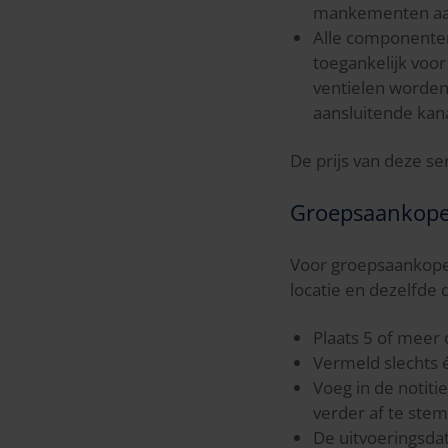
mankementen aan 
Alle componenten 
toegankelijk voor
ventielen worden 
aansluitende kan
De prijs van deze ser
Groepsaankop
Voor groepsaankopen
locatie en dezelfde 
Plaats 5 of meer
Vermeld slechts 
Voeg in de notit
verder af te ste
De uitvoeringsda