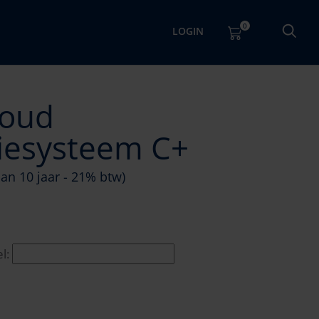
0
LOGIN
oud
tiesysteem C+
an 10 jaar - 21% btw)
l: