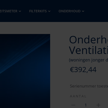
EITSMETER
FILTERKITS
ONDERHOUD
Onderh
Ventila
(woningen jonger d
€392,44
Serienummer toeste
AANTAL
1