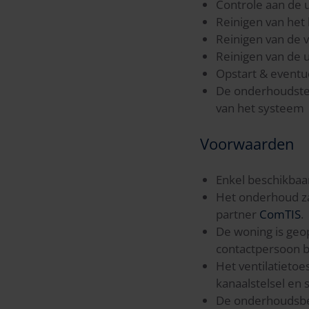
Controle aan de u
Reinigen van het
Reinigen van de 
Reinigen van de u
Opstart & eventu
De onderhoudstec
van het systeem
Voorwaarden
Enkel beschikbaar
Het onderhoud za
partner
ComTIS
.
De woning is geo
contactpersoon be
Het ventilatietoe
kanaalstelsel en
De onderhoudsbeu