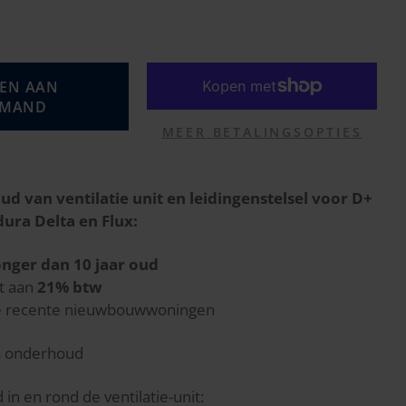
EN AAN
LMAND
MEER BETALINGSOPTIES
 van ventilatie unit en leidingenstelsel voor D+
ura Delta en Flux:
onger dan 10 jaar oud
ht aan
21% btw
lle recente nieuwbouwwoningen
jks onderhoud
n en rond de ventilatie-unit: