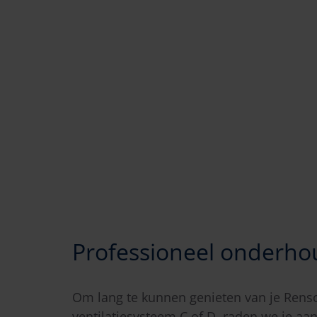
Professioneel onderho
Om lang te kunnen genieten van je Rens
ventilatiesysteem C of D, raden we je aa