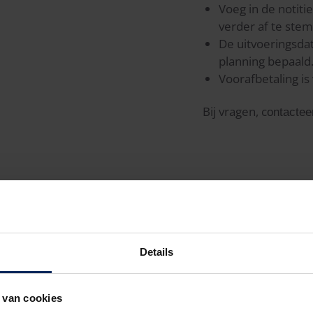
Voeg in de notit
verder af te ste
De uitvoeringsda
planning bepaald
Voorafbetaling is 
Bij vragen, c
ontacte
DELEN
Details
 van cookies