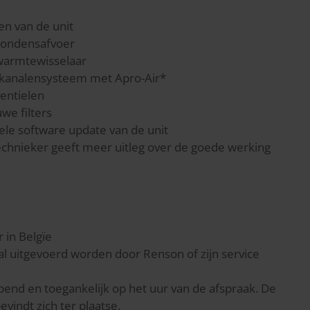
en van de unit
condensafvoer
warmtewisselaar
 kanalensysteem met Apro-Air*
ventielen
we filters
ele software update van de unit
hnieker geeft meer uitleg over de goede werking
 in Belgïe
l uitgevoerd worden door Renson of zijn service
pend en toegankelijk op het uur van de afspraak. De
vindt zich ter plaatse.