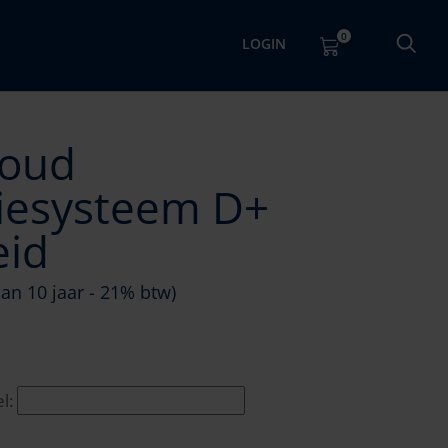
0
LOGIN
oud
tiesysteem D+
eid
an 10 jaar - 21% btw)
l: