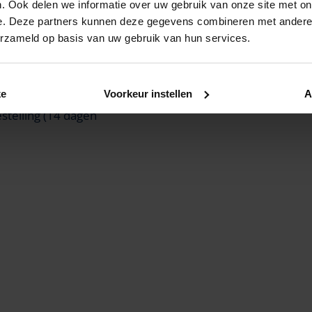
icy
Home
. Ook delen we informatie over uw gebruik van onze site met on
e. Deze partners kunnen deze gegevens combineren met andere i
cy
Air quality meter
erzameld op basis van uw gebruik van hun services.
Filter kits
Maintenance
nditions
Sun protection
ke
Voorkeur instellen
A
stelling (14 dagen