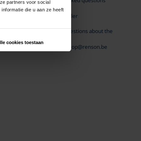
Frequently asked questions
ze partners voor social
nformatie die u aan ze heeft
Find your dealer
Aftersales questions about the
product
lle cookies toestaan
Email:
webshop@renson.be